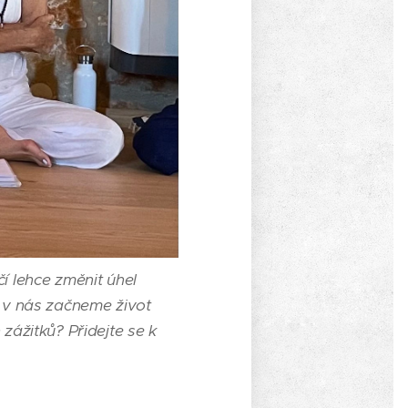
í lehce změnit úhel
o v nás začneme život
zážitků? Přidejte se k