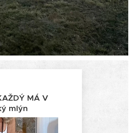
 KAŽDÝ MÁ V
ký mlýn