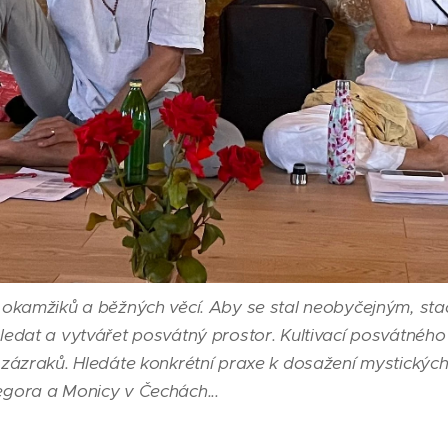
 okamžiků a běžných věcí. Aby se stal neobyčejným, stač
hledat a vytvářet posvátný prostor. Kultivací posvátnéh
 zázraků. Hledáte konkrétní praxe k dosažení mystických 
egora a Monicy v Čechách...