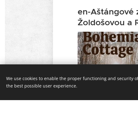
en-Aštángové 
Žoldošovou a 
We use cookies to enable the proper functioning and security of
the best possible user experience.