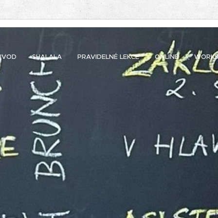
ÚVOD
SHALALA
PRAVIDELNÉ LEKCE
ONLINE
WORKS