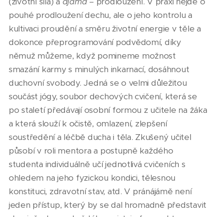
(životní síla) a
ajáma
– prodloužení. V praxi nejde o
pouhé prodloužení dechu, ale o jeho kontrolu a
kultivaci proudění a směru životní energie v těle a
dokonce přeprogramování podvědomí, díky
němuž můžeme, když pomineme možnost
smazání karmy s minulých inkarnací, dosáhnout
duchovní svobody. Jedná se o velmi důležitou
součást jógy, soubor dechových cvičení, která se
po staletí předávají osobní formou z učitele na žáka
a která slouží k očistě, omlazení, zlepšení
soustředění a léčbě ducha i těla. Zkušený učitel
působí v roli mentora a postupně každého
studenta individuálně učí jednotlivá cvičeních s
ohledem na jeho fyzickou kondici, tělesnou
konstituci, zdravotní stav, atd. V pránájámě není
jeden přístup, který by se dal hromadně představit