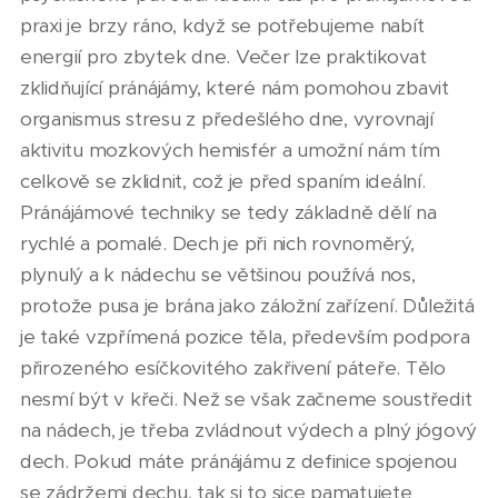
praxi je brzy ráno, když se potřebujeme nabít
energií pro zbytek dne. Večer lze praktikovat
zklidňující pránájámy, které nám pomohou zbavit
organismus stresu z předešlého dne, vyrovnají
aktivitu mozkových hemisfér a umožní nám tím
celkově se zklidnit, což je před spaním ideální.
Pránájámové techniky se tedy základně dělí na
rychlé a pomalé. Dech je při nich rovnoměrý,
plynulý a k nádechu se většinou používá nos,
protože pusa je brána jako záložní zařízení. Důležitá
je také vzpřímená pozice těla, především podpora
přirozeného esíčkovitého zakřivení páteře. Tělo
nesmí být v křeči. Než se však začneme soustředit
na nádech, je třeba zvládnout výdech a plný jógový
dech. Pokud máte pránájámu z definice spojenou
se zádržemi dechu, tak si to sice pamatujete