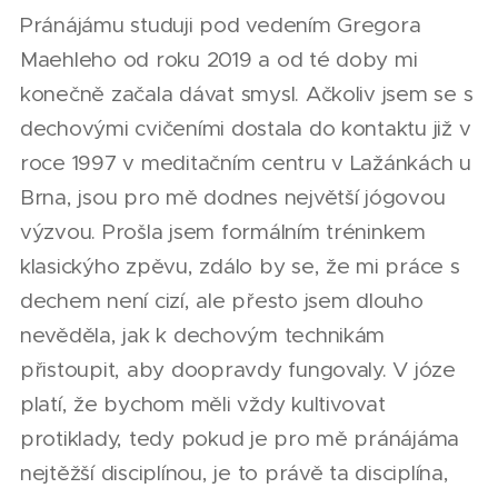
Pránájámu studuji pod vedením Gregora
Maehleho od roku 2019 a od té doby mi
konečně začala dávat smysl. Ačkoliv jsem se s
dechovými cvičeními dostala do kontaktu již v
roce 1997 v meditačním centru v Lažánkách u
Brna, jsou pro mě dodnes největší jógovou
výzvou. Prošla jsem formálním tréninkem
klasickýho zpěvu, zdálo by se, že mi práce s
dechem není cizí, ale přesto jsem dlouho
nevěděla, jak k dechovým technikám
přistoupit, aby doopravdy fungovaly. V józe
platí, že bychom měli vždy kultivovat
protiklady, tedy pokud je pro mě pránájáma
nejtěžší disciplínou, je to právě ta disciplína,