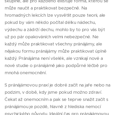
skupině, ale pro každého existuje forma, kterou se
může naučit a praktikovat bezpečně. Na
hromadných lekcích lze vysvětlit pouze teorii, ale
pokud by vám někdo počítal délku nádechu,
výdechu a zádrží dechu, mohlo by to pro vás být
už po pár opakováních velmi nebezpečné. Ne
každý může praktikovat všechny pránájámy, ale
nějakou formu pránájámy může praktikovat úplně
každý. Pránájáma není všelék, ale vznikají nové a
nové studie o pránájámě jako podpůrné léčbě pro
mnohá onemocnění.
S pránájámovou praxí je dobré začít na jaře nebo na
podzim, v době, kdy jsme pokud možno zdraví.
Čekat až onemocním a pak se teprve snažit začít s
pránájámou je pozdě, hlavně z hlediska nemocí
psychického původu. Ideální čas pro pránájámovou