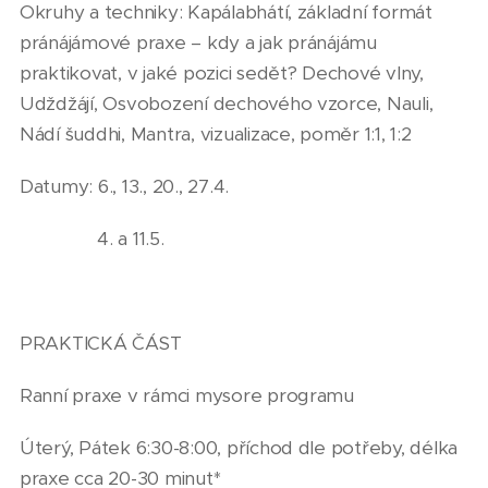
Okruhy a techniky: Kapálabhátí, základní formát
pránájámové praxe – kdy a jak pránájámu
praktikovat, v jaké pozici sedět? Dechové vlny,
Udždžájí, Osvobození dechového vzorce, Nauli,
Nádí šuddhi, Mantra, vizualizace, poměr 1:1, 1:2
Datumy: 6., 13., 20., 27.4.
4. a 11.5.
PRAKTICKÁ ČÁST
Ranní praxe v rámci mysore programu
Úterý, Pátek 6:30-8:00, příchod dle potřeby, délka
praxe cca 20-30 minut*