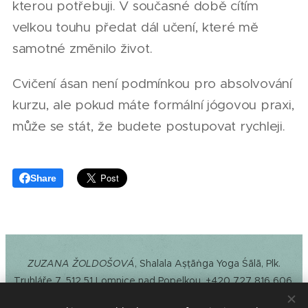
kterou potřebuji. V současné době cítím
velkou touhu předat dál učení, které mě
samotné změnilo život.
Cvičení ásan není podmínkou pro absolvování
kurzu, ale pokud máte formální jógovou praxi,
může se stát, že budete postupovat rychleji.
Share
ZUZANA ŽOLDOŠOVÁ
, Shalala Aṣṭāṅga Yoga Śālā, Plk.
Truhláře 7, 512 51 Lomnice nad Popelkou, +420 727 816 606,
www.astangaceskyraj.cz