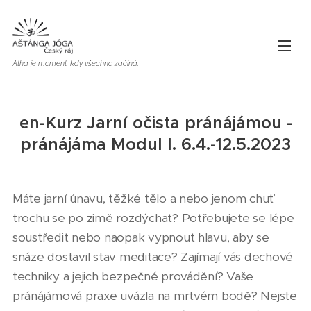
Atha je moment, kdy všechno začíná.
en-Kurz Jarní očista pránájámou -
pránájáma Modul I. 6.4.-12.5.2023
Máte jarní únavu, těžké tělo a nebo jenom chuť
trochu se po zimě rozdýchat? Potřebujete se lépe
soustředit nebo naopak vypnout hlavu, aby se
snáze dostavil stav meditace? Zajímají vás dechové
techniky a jejich bezpečné provádění? Vaše
pránájámová praxe uvázla na mrtvém bodě? Nejste