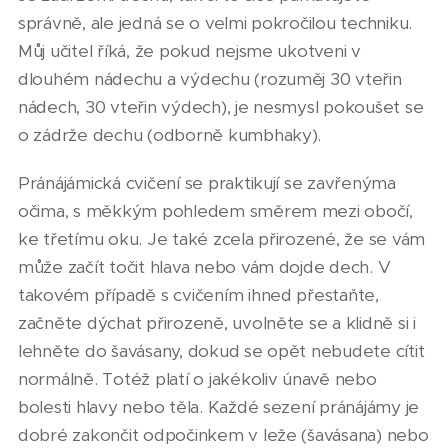
správně, ale jedná se o velmi pokročilou techniku.
Můj učitel říká, že pokud nejsme ukotveni v
dlouhém nádechu a výdechu (rozuměj 30 vteřin
nádech, 30 vteřin výdech), je nesmysl pokoušet se
o zádrže dechu (odborně kumbhaky).
Pránájámická cvičení se praktikují se zavřenýma
očima, s měkkým pohledem směrem mezi obočí,
ke třetímu oku. Je také zcela přirozené, že se vám
může začít točit hlava nebo vám dojde dech. V
takovém případě s cvičením ihned přestaňte,
začněte dýchat přirozeně, uvolněte se a klidně si i
lehněte do šavásany, dokud se opět nebudete cítit
normálně. Totéž platí o jakékoliv únavě nebo
bolesti hlavy nebo těla. Každé sezení pránájámy je
dobré zakončit odpočinkem v leže (šavásana) nebo